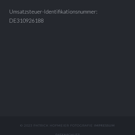
Umsatzsteuer-Identifikationsnummer:
DE310926188
© 2023 PATRICK HOFMEIER FOTOGRAFIE
IMPRESSUM
DATENSCHUTZ